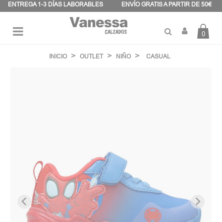
Panel de gestión de cookies
ENTREGA 1-3 DÍAS LABORABLES
ENVÍO GRATIS A PARTIR DE 50€
0
Navegación
☰
de
INICIO
OUTLET
NIÑO
CASUAL
palanca