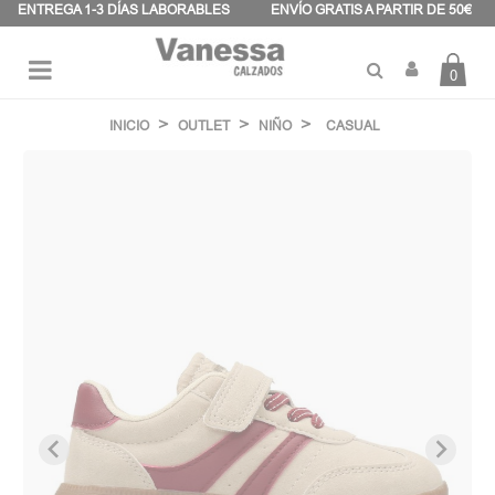
Panel de gestión de cookies
ENTREGA 1-3 DÍAS LABORABLES
ENVÍO GRATIS A PARTIR DE 50€
0
Navegación
☰
de
INICIO
OUTLET
NIÑO
CASUAL
palanca