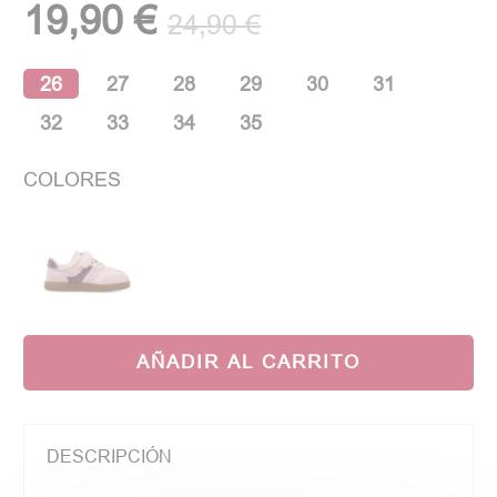
19,90 €
24,90 €
26
27
28
29
30
31
32
33
34
35
COLORES
AÑADIR AL CARRITO
DESCRIPCIÓN