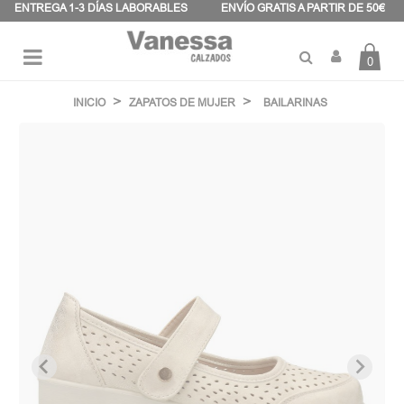
Panel de gestión de cookies
ENTREGA 1-3 DÍAS LABORABLES
ENVÍO GRATIS A PARTIR DE 50€
0
Navegación
☰
de
INICIO
ZAPATOS DE MUJER
BAILARINAS
palanca