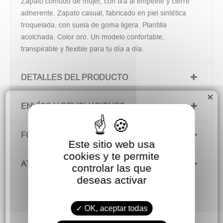
Zapato cómodo de mujer, con tira al empeine y cierre
adherente. Zapato casual, fabricado en piel sintética
troquelada, con suela de goma ligera. Plantilla
acolchada. Color oro. Un modelo confortable,
transpirable y flexible para tu día a día.
DETALLES DEL PRODUCTO
×
ENVÍOS Y DEVOLUCIONES
FORMAS DE PAGO
Este sitio web usa
cookies y te permite
ATENCIÓN AL CLIENTE
controlar las que
deseas activar
OK, aceptar todas