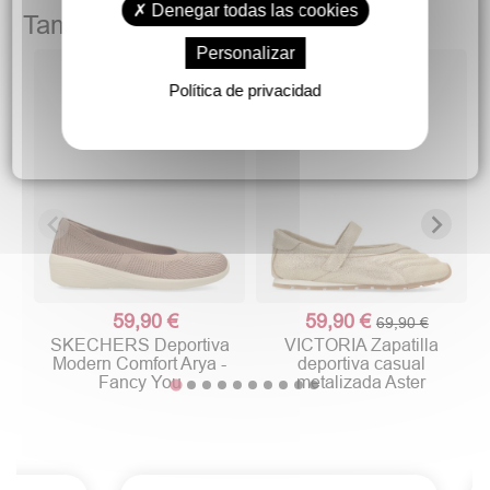
Denegar todas las cookies
También podría gustarte
Personalizar
Política de privacidad
59,90 €
59,90 €
69,90 €
SKECHERS Deportiva
VICTORIA Zapatilla
Modern Comfort Arya -
deportiva casual
Fancy You
metalizada Aster