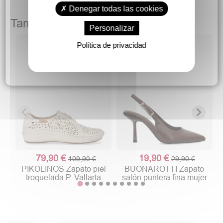
Denegar todas las cookies
También podría gustarte
Personalizar
Política de privacidad
79,90 €
19,90 €
109,90 €
29,90 €
PIKOLINOS Zapato piel
BUONAROTTI Zapato
troquelada P. Vallarta
salón puntera fina mujer