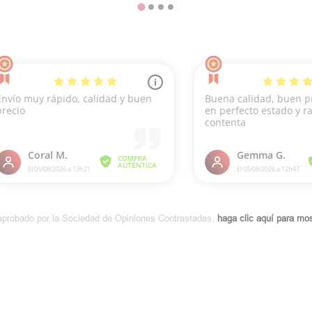
aprobado por la Sociedad de Opiniones Contrastadas,
haga clic aquí para most