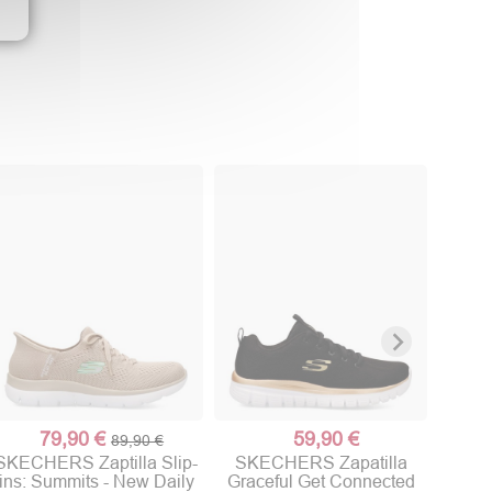
SKE
dep
79,90 €
59,90 €
89,90 €
SKECHERS Zaptilla Slip-
SKECHERS Zapatilla
ins: Summits - New Daily
Graceful Get Connected