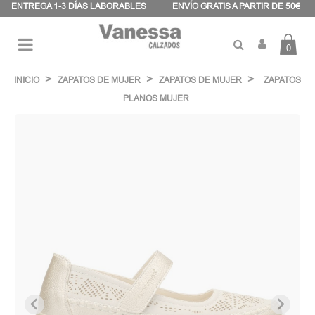
Panel de gestión de cookies
ENTREGA 1-3 DÍAS LABORABLES
ENVÍO GRATIS A PARTIR DE 50€
0
Navegación
☰
de
INICIO
ZAPATOS DE MUJER
ZAPATOS DE MUJER
ZAPATOS
palanca
PLANOS MUJER