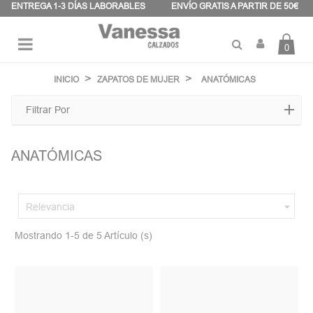
Panel de gestión de cookies
ENTREGA 1-3 DÍAS LABORABLES
ENVÍO GRATIS A PARTIR DE 50€
0
Navegación
☰
de
INICIO
ZAPATOS DE MUJER
ANATÓMICAS
palanca
Filtrar Por
ANATÓMICAS

Relevancia
Mostrando 1-5 de 5 Artículo (s)