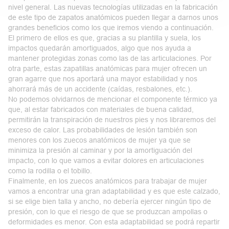
nivel general. Las nuevas tecnologías utilizadas en la fabricación
de este tipo de zapatos anatómicos pueden llegar a darnos unos
grandes beneficios como los que iremos viendo a continuación.
El primero de ellos es que, gracias a su
plantilla
y suela
, los
impactos quedarán amortiguados, algo que nos ayuda a
mantener protegidas zonas como las de las articulaciones. Por
otra parte, estas zapatillas anatómicas para mujer ofrecen un
gran agarre que nos aportará una mayor estabilidad y nos
ahorrará más de un accidente (caídas, resbalones, etc.).
No podemos olvidarnos de mencionar el componente térmico ya
que, al estar fabricados con materiales de
buena
calidad
,
permitirán la transpiración de nuestros pies y nos libraremos del
exceso de calor. Las probabilidades de lesión también son
menores con los zuecos anatómicos de mujer ya que se
minimiza la presión al caminar y por la amortiguación del
impacto, con lo que vamos a evitar dolores en articulaciones
como la rodilla o el tobillo.
Finalmente, en los
zuecos
anatómicos
para
trabajar
de
mujer
vamos a encontrar una gran adaptabilidad y es que este calzado,
si se elige bien talla y ancho, no debería ejercer ningún tipo de
presión, con lo que el riesgo de que se produzcan ampollas o
deformidades es menor. Con esta adaptabilidad se podrá repartir