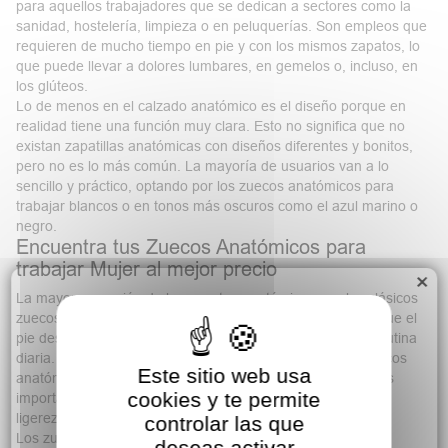
para aquellos trabajadores que se dedican a sectores como la
sanidad, hostelería, limpieza o en peluquerías. Son empleos que
requieren de
mucho tiempo en pie
y con los mismos zapatos, lo
que puede llevar a dolores lumbares, en gemelos o, incluso, en
los glúteos.
Lo de menos en el calzado anatómico es el diseño porque en
realidad tiene una función muy clara. Esto no significa que no
existan zapatillas anatómicas con diseños diferentes y bonitos,
pero no es lo más común. La mayoría de usuarios van a lo
sencillo y práctico, optando por los
zuecos anatómicos para
trabajar blancos
o en tonos más oscuros como el azul marino o
negro.
Encuentra tus Zuecos Anatómicos para
trabajar Mujer al mejor precio
×
La mayor expresión de los zapatos anatómicos son los clásicos
zuecos para trabajar
que aportan todo lo necesario para que el
pie descanse correctamente mientras ejercemos nuestra rutina
diaria. Las características que debemos buscar en los zuecos
Este sitio web usa
anatómicos de mujer para trabajar son varias, pero las más
cookies y te permite
importantes podrían encontrarse en la planta, el ancho y la
ligereza del zapato.
controlar las que
(2 notas)
Los zuecos anatómicos deberán incorporar una
planta
deseas activar