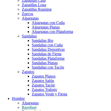
Zapatillas Casa
Zapatillas Lona
Zapatillas Running
Zuecos
Alpargatas
Alpargatas con Cuña
Alpargatas Planas
Alpargatas con Plataforma
Sandalias
Sandalias Bio
Sandalias con Cuña
Sandalias Deportivas
Sandalias de Fiesta
Sandalias Plataforma
Sandalias Planas
Sandalias con Tacón
Zapatos
Zapatos Planos
Zapatos Salón
Zapatos Tacón
Zapatos Trabajo
Zapatos Vestir y Fiesta
Hombre
Alpargatas
Barefoot