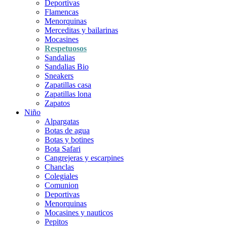
Deportivas
Flamencas
Menorquinas
Merceditas y bailarinas
Mocasines
Respetuosos
Sandalias
Sandalias Bio
Sneakers
Zapatillas casa
Zapatillas lona
Zapatos
Niño
Alpargatas
Botas de agua
Botas y botines
Bota Safari
Cangrejeras y escarpines
Chanclas
Colegiales
Comunion
Deportivas
Menorquinas
Mocasines y nauticos
Pepitos