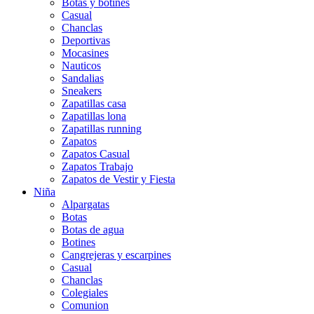
Botas y botines
Casual
Chanclas
Deportivas
Mocasines
Nauticos
Sandalias
Sneakers
Zapatillas casa
Zapatillas lona
Zapatillas running
Zapatos
Zapatos Casual
Zapatos Trabajo
Zapatos de Vestir y Fiesta
Niña
Alpargatas
Botas
Botas de agua
Botines
Cangrejeras y escarpines
Casual
Chanclas
Colegiales
Comunion