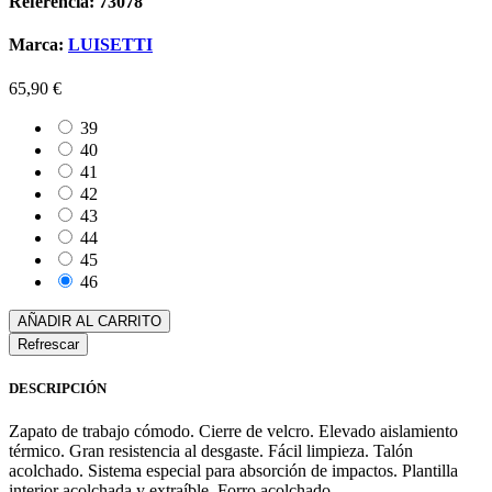
Referencia: 73078
Marca:
LUISETTI
65,90 €
39
40
41
42
43
44
45
46
AÑADIR AL CARRITO
DESCRIPCIÓN
Zapato de trabajo cómodo. Cierre de velcro. Elevado aislamiento
térmico. Gran resistencia al desgaste. Fácil limpieza. Talón
acolchado. Sistema especial para absorción de impactos. Plantilla
interior acolchada y extraíble. Forro acolchado.