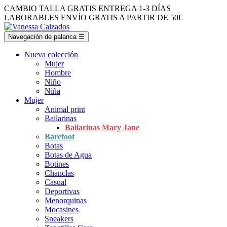
CAMBIO TALLA GRATIS
ENTREGA 1-3 DÍAS
LABORABLES
ENVÍO GRATIS A PARTIR DE 50€
Navegación de palanca
☰
Nueva colección
Mujer
Hombre
Niño
Niña
Mujer
Animal print
Bailarinas
Bailarinas Mary Jane
Barefoot
Botas
Botas de Agua
Botines
Chanclas
Casual
Deportivas
Menorquinas
Mocasines
Sneakers