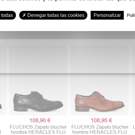
 todas
Denegar todas las cookies
Personalizar
Polí
108,90 €
108,95 €
FLUCHOS Zapato blucher
FLUCHOS Zapato blucher
I
hombre HERACLES FLU
hombre HERACLES FLU