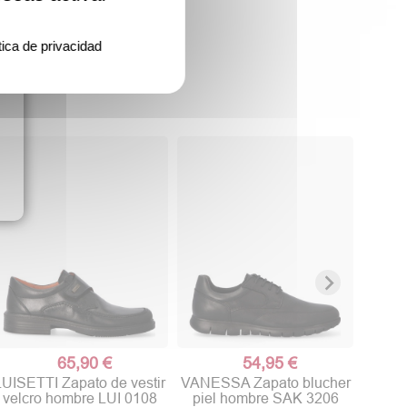
tica de privacidad
VAN
cómod
65,90 €
54,95 €
LUISETTI Zapato de vestir
VANESSA Zapato blucher
velcro hombre LUI 0108
piel hombre SAK 3206