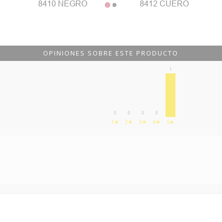
8410 NEGRO
8412 CUERO
OPINIONES SOBRE ESTE PRODUCTO
1
0
0
0
0
1★
2★
3★
4★
5★