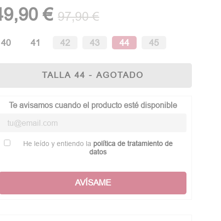
49,90 €
97,90 €
40
41
42
43
44
45
TALLA 44 - AGOTADO
Te avisamos cuando el producto esté disponible
He leído y entiendo la
política de tratamiento de
datos
AVÍSAME