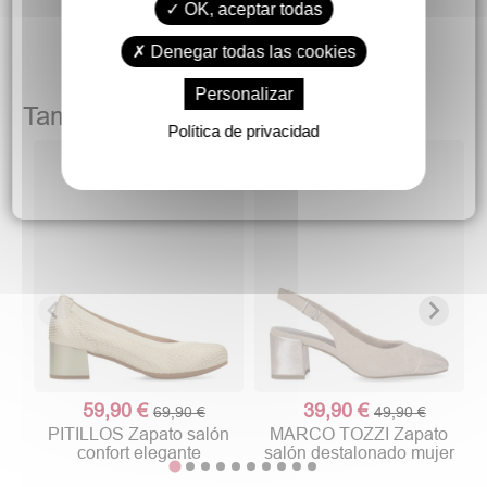
OK, aceptar todas
Denegar todas las cookies
Personalizar
También podría gustarte
Política de privacidad
59,90 €
39,90 €
69,90 €
49,90 €
PITILLOS Zapato salón
MARCO TOZZI Zapato
confort elegante
salón destalonado mujer