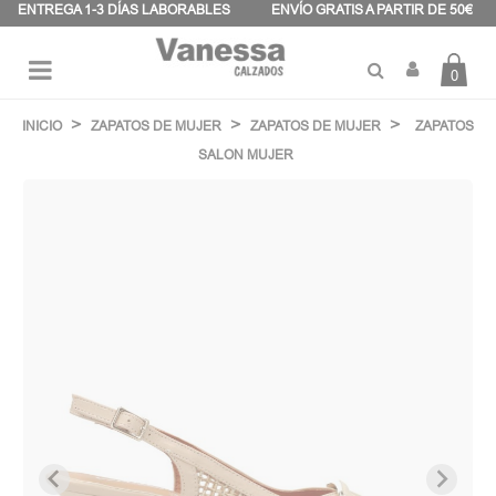
Panel de gestión de cookies
ENTREGA 1-3 DÍAS LABORABLES
ENVÍO GRATIS A PARTIR DE 50€
0
Navegación
☰
de
INICIO
ZAPATOS DE MUJER
ZAPATOS DE MUJER
ZAPATOS
palanca
SALON MUJER