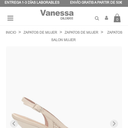
Panel de gestión de cookies
ENTREGA 1-3 DÍAS LABORABLES
ENVÍO GRATIS A PARTIR DE 50€
0
Navegación
☰
de
INICIO
ZAPATOS DE MUJER
ZAPATOS DE MUJER
ZAPATOS
palanca
SALON MUJER