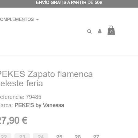
ENVÍO GRATIS A PARTIR DE 50€
OMPLEMENTOS
0
PEKES Zapato flamenca
eleste feria
eferencia: 79485
arca:
PEKE'S by Vanessa
27,90 €
22
23
24
25
26
27