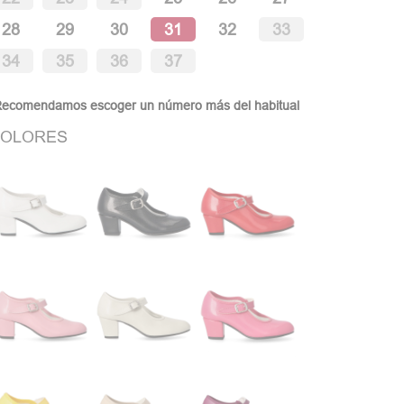
28
29
30
31
32
33
34
35
36
37
Recomendamos escoger un número más del habitual
OLORES