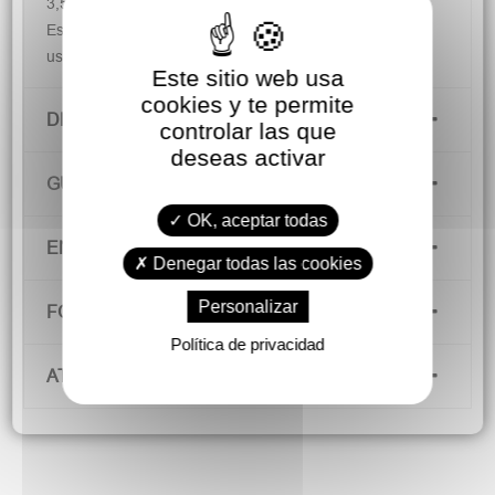
3,5 cm y las tallas más grandes 5 cm. Color blanco.
Estos zapato de gitana son los mas populares y
usados, tanto en las ferias como romerías.
Este sitio web usa
cookies y te permite
DETALLES DEL PRODUCTO
controlar las que
deseas activar
GUÍA DE TALLAS
OK, aceptar todas
ENVÍOS Y DEVOLUCIONES
Denegar todas las cookies
Personalizar
FORMAS DE PAGO
Política de privacidad
ATENCIÓN AL CLIENTE