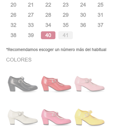
20
21
22
23
24
25
26
27
28
29
30
31
32
33
34
35
36
37
38
39
40
41
*Recomendamos escoger un número más del habitual
COLORES