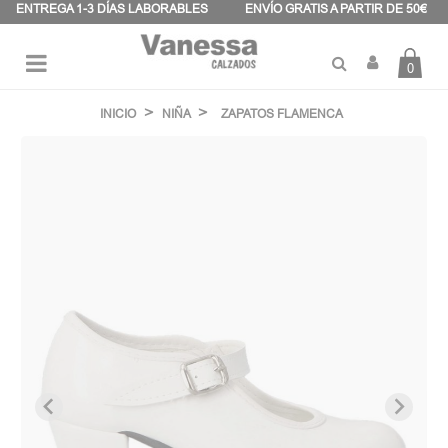
Panel de gestión de cookies
ENTREGA 1-3 DÍAS LABORABLES
ENVÍO GRATIS A PARTIR DE 50€
0
Navegación
☰
de
INICIO
NIÑA
ZAPATOS FLAMENCA
palanca