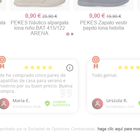
9,90 €
9,90 €
25,90 €
19,90 €
ata
PEKES Náutico alpargata
PEKES Zapato vestir
lona niño BAT 415/122
pepito lona hebilla
ARENA
aprobado por la Sociedad de Opiniones Contrastadas,
haga clic aquí para most