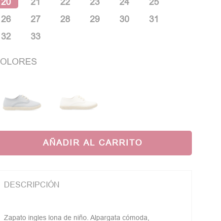
20
21
22
23
24
25
26
27
28
29
30
31
32
33
OLORES
AÑADIR AL CARRITO
DESCRIPCIÓN
Zapato ingles lona de niño. Alpargata cómoda,