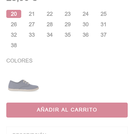
(1 opinión)
20
21
22
23
24
25
26
27
28
29
30
31
32
33
34
35
36
37
38
COLORES
AÑADIR AL CARRITO