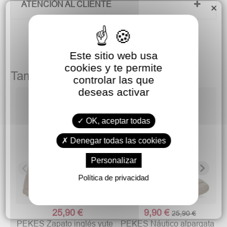
ATENCIÓN AL CLIENTE
×
Este sitio web usa
cookies y te permite
También podría gustarte
controlar las que
deseas activar
OK, aceptar todas
c
Denegar todas las cookies
Personalizar
Política de privacidad
25,90 €
9,90 €
25,90 €
PEKES Zapato inglés yute
PEKES Náutico alpargata