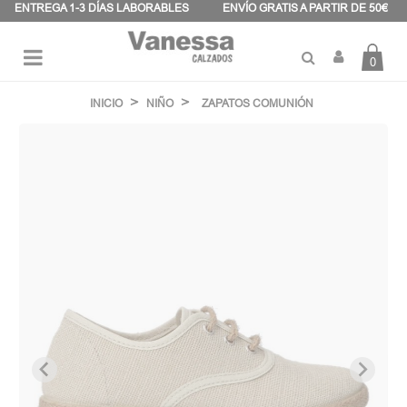
Panel de gestión de cookies
ENTREGA 1-3 DÍAS LABORABLES
ENVÍO GRATIS A PARTIR DE 50€
0
Navegación
☰
de
INICIO
NIÑO
ZAPATOS COMUNIÓN
palanca