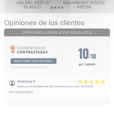
niño BAT 45001/2
lona niño BAT 415/122
BLANCO
ARENA
Opiniones de los clientes
OPINIONES SOBRE ESTE PRODUCTO
10
/10
MOSTRAR CERTIFICADO
por 1 opinión
Opiniones sujetas a control
Arantxa P.
Publicado 07/05/2026 a las 09:31 am
(Fecha de la orden: 28/04/2026)
Son muy bonitos