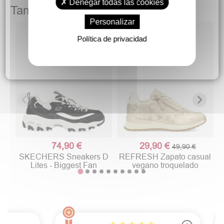
Denegar todas las cookies
También podría gustarte
Personalizar
Política de privacidad
c
74,90 €
29,90 €
49,90 €
SKECHERS Sneakers D
REFRESH Zapato casual
Lites - Biggest Fan
vegano troquelado