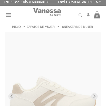
Panel de gestión de cookies
ENTREGA 1-3 DÍAS LABORABLES
ENVÍO GRATIS A PARTIR DE 50€
0
Navegación
☰
de
INICIO
ZAPATOS DE MUJER
SNEAKERS DE MUJER
palanca