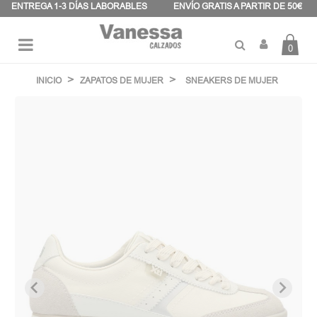
Panel de gestión de cookies
ENTREGA 1-3 DÍAS LABORABLES
ENVÍO GRATIS A PARTIR DE 50€
0
Navegación
☰
de
INICIO
ZAPATOS DE MUJER
SNEAKERS DE MUJER
palanca