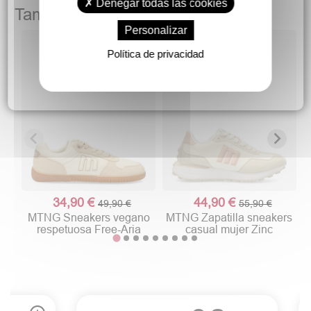
Denegar todas las cookies
También podría gustarte
Personalizar
Política de privacidad
34,90 €
44,90 €
49,90 €
55,90 €
MTNG Sneakers vegano
MTNG Zapatilla sneakers
respetuosa Free-Aria
casual mujer Zinc