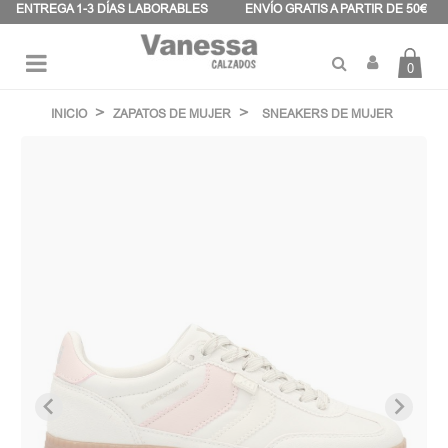
Panel de gestión de cookies
ENTREGA 1-3 DÍAS LABORABLES
ENVÍO GRATIS A PARTIR DE 50€
0
Navegación
☰
de
INICIO
ZAPATOS DE MUJER
SNEAKERS DE MUJER
palanca