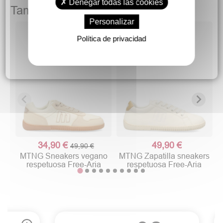
Denegar todas las cookies
También podría gustarte
Personalizar
Política de privacidad
34,90 €
49,90 €
49,90 €
MTNG Sneakers vegano
MTNG Zapatilla sneakers
respetuosa Free-Aria
respetuosa Free-Aria