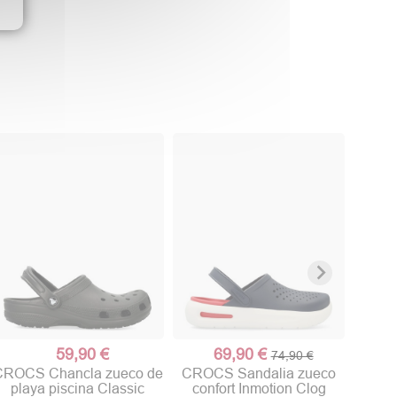
CROC
de 
59,90 €
69,90 €
74,90 €
CROCS Chancla zueco de
CROCS Sandalia zueco
playa piscina Classic
confort Inmotion Clog