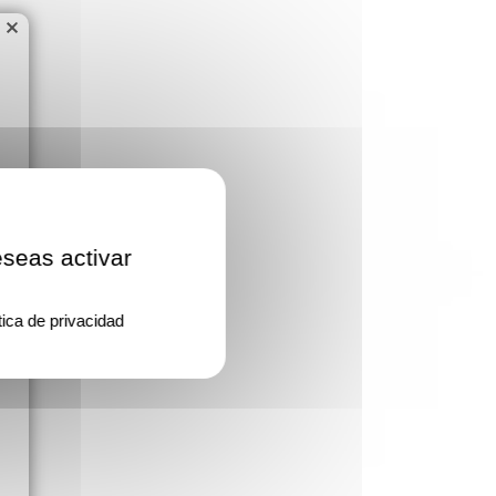
×
eseas activar
tica de privacidad