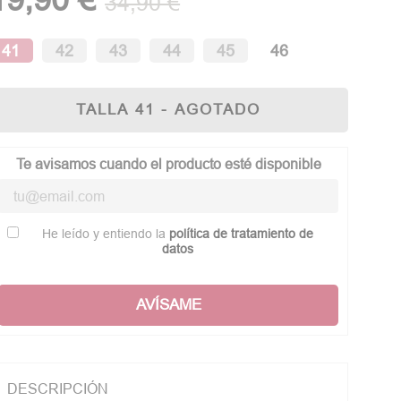
34,90 €
41
42
43
44
45
46
TALLA 41 - AGOTADO
Te avisamos cuando el producto esté disponible
He leído y entiendo la
política de tratamiento de
datos
AVÍSAME
DESCRIPCIÓN