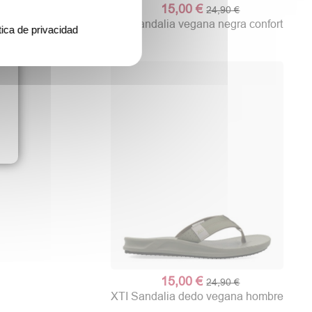
15,00 €
24,90 €
,90 €
79,90 €
XTI Sandalia vegana negra confort
tica de privacidad
andalia confort piel
aso hombre
15,00 €
24,90 €
XTI Sandalia dedo vegana hombre