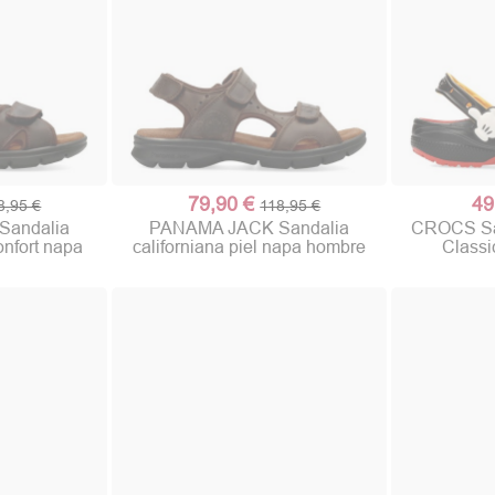
79,90 €
49
8,95 €
118,95 €
andalia
PANAMA JACK Sandalia
CROCS Sa
onfort napa
californiana piel napa hombre
Classi