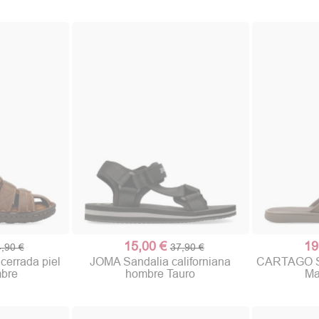
15,00 €
19
,90 €
37,90 €
errada piel
JOMA Sandalia californiana
CARTAGO Sa
mbre
hombre Tauro
Ma