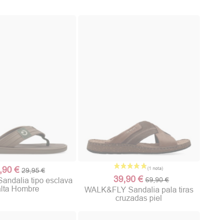
,90 €
29,95 €
(1 nota)
39,90 €
69,90 €
ndalia tipo esclava
lta Hombre
WALK&FLY Sandalia pala tiras
cruzadas piel