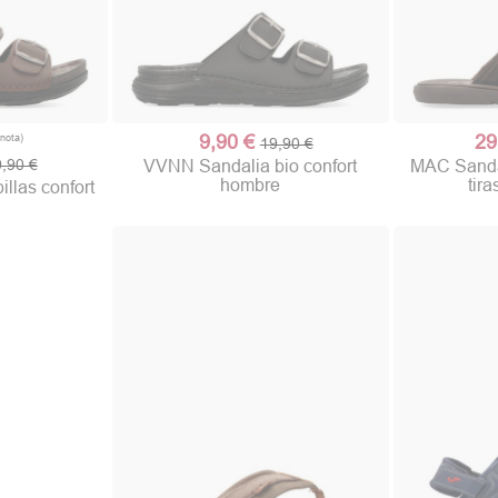
9,90 €
29
19,90 €
,90 €
VVNN Sandalia bio confort
MAC Sanda
hombre
tira
llas confort