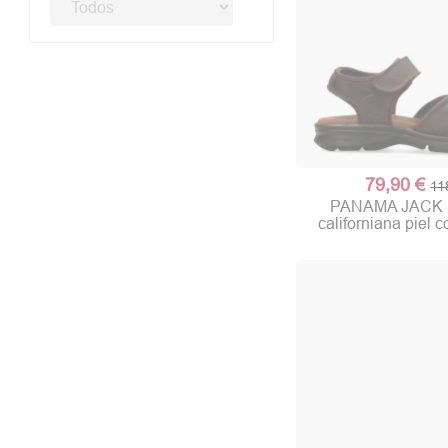
79,90 €
11
PANAMA JACK S
californiana piel c