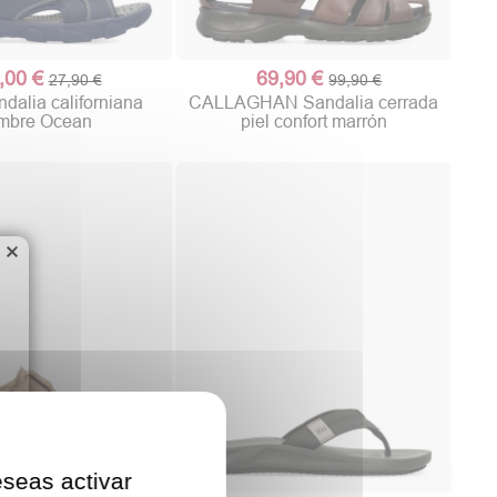
,00 €
69,90 €
27,90 €
99,90 €
alia californiana
CALLAGHAN Sandalia cerrada
mbre Ocean
piel confort marrón
×
eseas activar