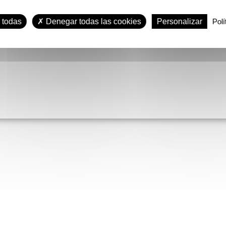
39
 todas
Denegar todas las cookies
Personalizar
Polí
LUISETTI S
gr
(1 nota)