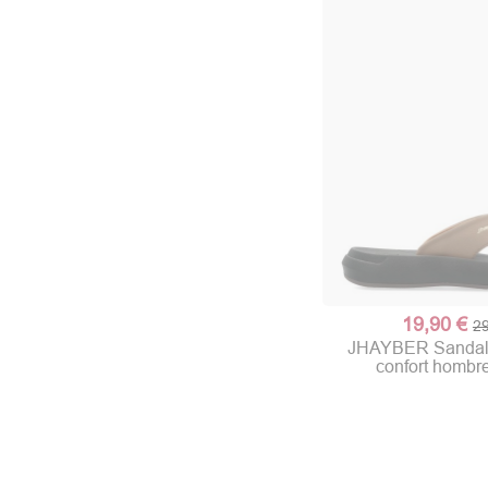
19,90 €
29
JHAYBER Sandali
confort hombr