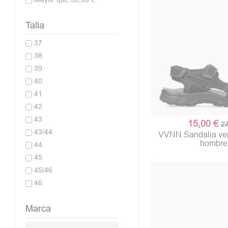
Talla
37
38
39
40
41
42
43
15,00 €
27
43/44
VVNN Sandalia ver
hombre
44
45
45/46
46
Marca