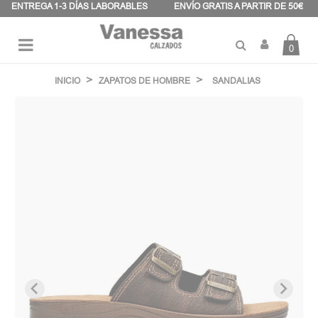
Panel de gestión de cookies
ENTREGA 1-3 DÍAS LABORABLES
ENVÍO GRATIS A PARTIR DE 50€
0
Navegación
☰
de
INICIO
ZAPATOS DE HOMBRE
SANDALIAS
palanca