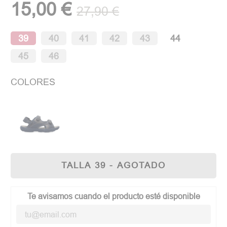
15,00 €
27,90 €
39
40
41
42
43
44
45
46
COLORES
TALLA 39 - AGOTADO
Te avisamos cuando el producto esté disponible