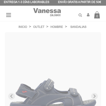
Panel de gestión de cookies
ENTREGA 1-3 DÍAS LABORABLES
ENVÍO GRATIS A PARTIR DE 50€
0
Navegación
☰
de
INICIO
OUTLET
HOMBRE
SANDALIAS
palanca