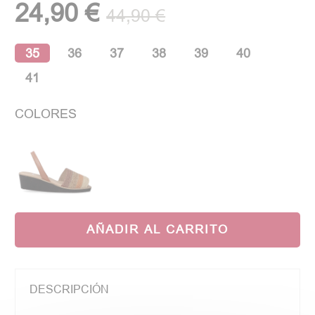
24,90 €
44,90 €
35
36
37
38
39
40
41
COLORES
AÑADIR AL CARRITO
DESCRIPCIÓN