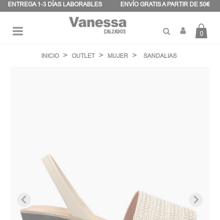
Panel de gestión de cookies
ENTREGA 1-3 DÍAS LABORABLES
ENVÍO GRATIS A PARTIR DE 50€
0
Navegación
☰
de
INICIO
OUTLET
MUJER
SANDALIAS
palanca