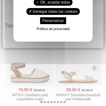
OK, aceptar todas
Denegar todas las cookies
Personalizar
También podría gustarte
Política de privacidad
19,90 €
29,90 €
39,90 €
52,90 €
MTNG Sandalia pala
VIVANT Sandalia barefoot
esparteña mujer
piel metalizada