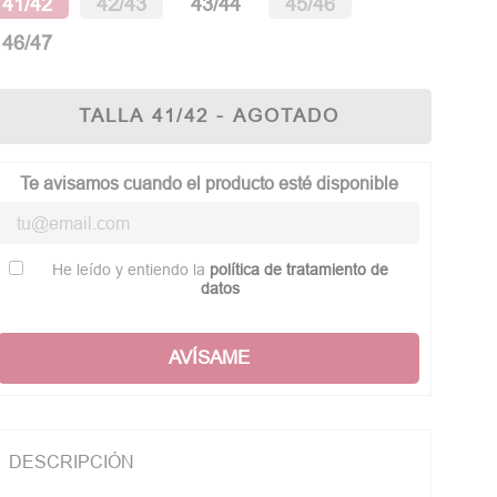
41/42
42/43
43/44
45/46
46/47
TALLA 41/42 - AGOTADO
Te avisamos cuando el producto esté disponible
He leído y entiendo la
política de tratamiento de
datos
AVÍSAME
DESCRIPCIÓN