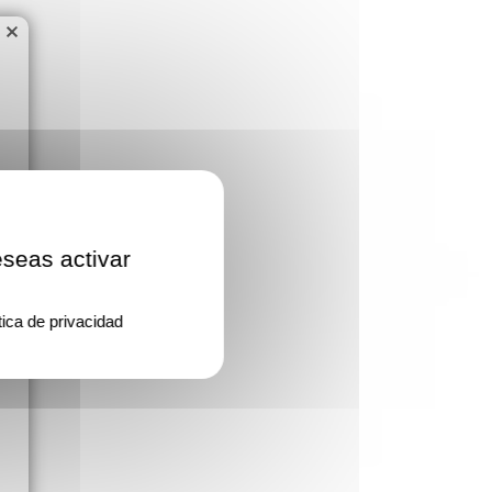
×
eseas activar
tica de privacidad