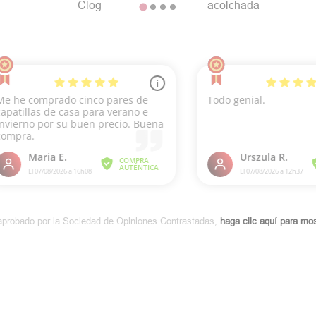
Clog
acolchada
aprobado por la Sociedad de Opiniones Contrastadas,
haga clic aquí para most