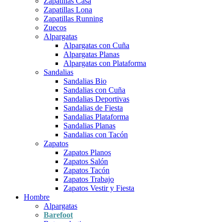
Zapatillas Casa
Zapatillas Lona
Zapatillas Running
Zuecos
Alpargatas
Alpargatas con Cuña
Alpargatas Planas
Alpargatas con Plataforma
Sandalias
Sandalias Bio
Sandalias con Cuña
Sandalias Deportivas
Sandalias de Fiesta
Sandalias Plataforma
Sandalias Planas
Sandalias con Tacón
Zapatos
Zapatos Planos
Zapatos Salón
Zapatos Tacón
Zapatos Trabajo
Zapatos Vestir y Fiesta
Hombre
Alpargatas
Barefoot