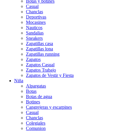
Botas y botines
Casual
Chanclas
Deportivas
Mocasines
Nauticos
Sandalias
Sneakers
Zapatillas casa
Zapatillas lona
Zapatillas running
Zapatos
Zapatos Casual
Zapatos Trabajo
Zapatos de Vestir y Fiesta
Niña
Alpargatas
Botas
Botas de agua
Botines
Cangrejeras y escarpines
Casual
Chanclas
Colegiales
Comunion