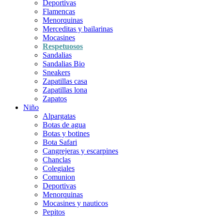
Deportivas
Flamencas
Menorquinas
Merceditas y bailarinas
Mocasines
Respetuosos
Sandalias
Sandalias Bio
Sneakers
Zapatillas casa
Zapatillas lona
Zapatos
Niño
Alpargatas
Botas de agua
Botas y botines
Bota Safari
Cangrejeras y escarpines
Chanclas
Colegiales
Comunion
Deportivas
Menorquinas
Mocasines y nauticos
Pepitos