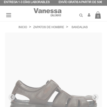
Panel de gestión de cookies
ENTREGA 1-3 DÍAS LABORABLES
ENVÍO GRATIS A PARTIR DE 50€
0
Navegación
☰
de
INICIO
ZAPATOS DE HOMBRE
SANDALIAS
palanca