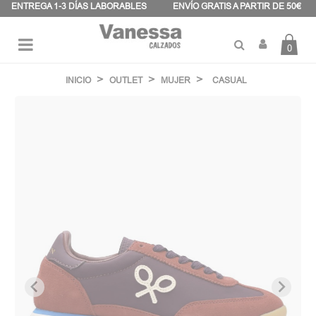
Panel de gestión de cookies
ENTREGA 1-3 DÍAS LABORABLES
ENVÍO GRATIS A PARTIR DE 50€
0
Navegación
☰
de
INICIO
OUTLET
MUJER
CASUAL
palanca