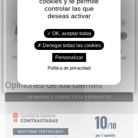
cookies y te permite
controlar las que
deseas activar
OK, aceptar todas
Denegar todas las cookies
69,90 €
89,90 €
89,90 €
119,90 €
Personalizar
POPA Zapatilla sneakers
POPA Zapatilla casual
piel serraje mujer
print leopardo
Política de privacidad
Opiniones de los clientes
OPINIONES SOBRE ESTE PRODUCTO
10
/10
MOSTRAR CERTIFICADO
por 1 opinión