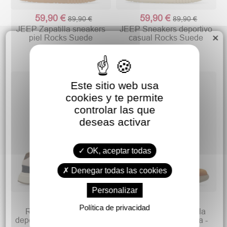
59,90 €
59,90 €
89,90 €
89,90 €
JEEP Zapatilla sneakers
JEEP Sneakers deportivo
×
piel Rocks Suede
casual Rocks Suede
Este sitio web usa
cookies y te permite
controlar las que
deseas activar
OK, aceptar todas
Denegar todas las cookies
Personalizar
69,90 €
79,90 €
74,99 €
99,90 €
Política de privacidad
REEBOK Sneakers
SKECHERS Zapatilla
deportivo casual GL 1100
casual Slip-ins: Garza -