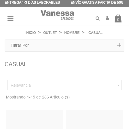
Panel de gestión de cookies
ENTREGA 1-3 DÍAS LABORABLES
ENVÍO GRATIS A PARTIR DE 50€
0
Navegación
☰
de
INICIO
OUTLET
HOMBRE
CASUAL
palanca
Filtrar Por
CASUAL

Relevancia
Mostrando 1-15 de 286 Artículo (s)