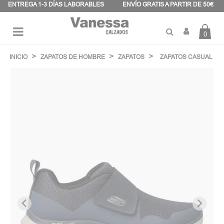
Panel de gestión de cookies
ENTREGA 1-3 DÍAS LABORABLES
ENVÍO GRATIS A PARTIR DE 50€
0
Navegación
☰
de
INICIO
ZAPATOS DE HOMBRE
ZAPATOS
ZAPATOS CASUAL
palanca