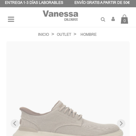
Panel de gestión de cookies
ENTREGA 1-3 DÍAS LABORABLES
ENVÍO GRATIS A PARTIR DE 50€
0
Navegación
☰
de
INICIO
OUTLET
HOMBRE
palanca