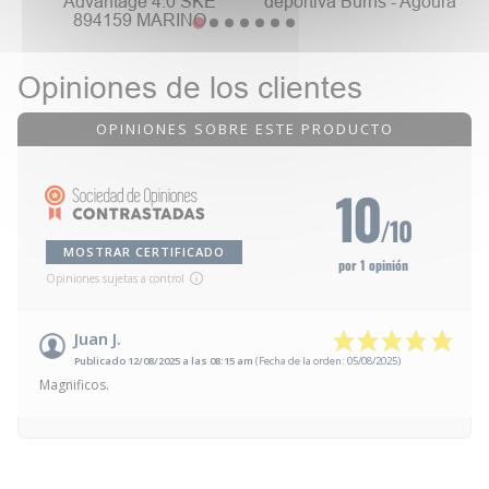
Advantage 4.0 SKE
deportiva Burns - Agoura
894159 MARINO
Opiniones de los clientes
OPINIONES SOBRE ESTE PRODUCTO
10
/10
MOSTRAR CERTIFICADO
por 1 opinión
Opiniones sujetas a control
Juan J.
Publicado 12/08/2025 a las 08:15 am
(Fecha de la orden: 05/08/2025)
Magnificos.