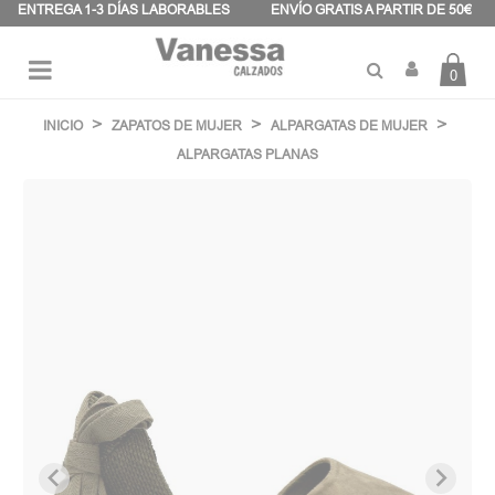
Panel de gestión de cookies
ENTREGA 1-3 DÍAS LABORABLES
ENVÍO GRATIS A PARTIR DE 50€
0
Navegación
☰
de
INICIO
ZAPATOS DE MUJER
ALPARGATAS DE MUJER
palanca
ALPARGATAS PLANAS