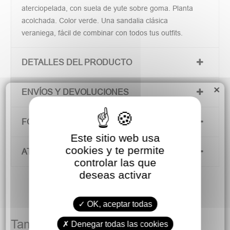
aterciopelada, con suela de yute sobre goma. Planta
acolchada. Color verde. Una sandalia clásica
veraniega, fácil de combinar con todos tus outfits.
DETALLES DEL PRODUCTO
×
ENVÍOS Y DEVOLUCIONES
FORMAS DE PAGO
Este sitio web usa
cookies y te permite
ATENCIÓN AL CLIENTE
controlar las que
deseas activar
OK, aceptar todas
También podría gustarte
Denegar todas las cookies