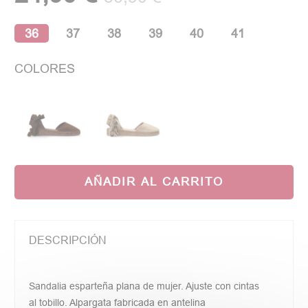
36
37
38
39
40
41
COLORES
AÑADIR AL CARRITO
DESCRIPCIÓN
Sandalia esparteña plana de mujer. Ajuste con cintas
al tobillo. Alpargata fabricada en antelina