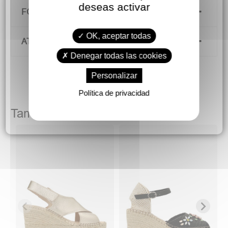
deseas activar
FORMAS DE PAGO
OK, aceptar todas
ATENCIÓN AL CLIENTE
Denegar todas las cookies
Personalizar
Política de privacidad
También podría gustarte
v