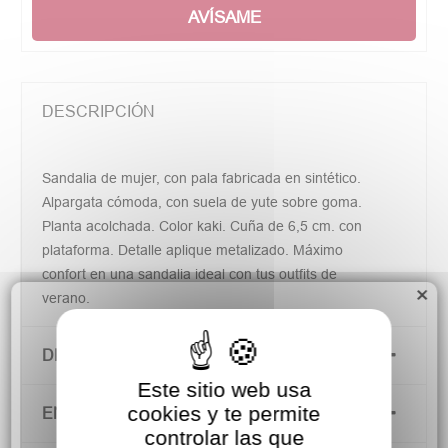
AVÍSAME
DESCRIPCIÓN
Sandalia de mujer, con pala fabricada en sintético.
Alpargata cómoda, con suela de yute sobre goma.
Planta acolchada. Color kaki. Cuña de 6,5 cm. con
plataforma. Detalle aplique metalizado. Máximo
confort en una sandalia ideal con tus outfits de
×
verano.
DETALLES DEL PRODUCTO
Este sitio web usa
cookies y te permite
ENVÍOS Y DEVOLUCIONES
controlar las que