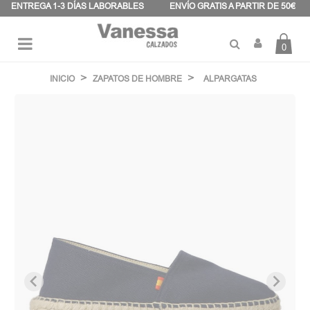
Panel de gestión de cookies
ENTREGA 1-3 DÍAS LABORABLES
ENVÍO GRATIS A PARTIR DE 50€
0
Navegación
☰
de
INICIO
ZAPATOS DE HOMBRE
ALPARGATAS
palanca