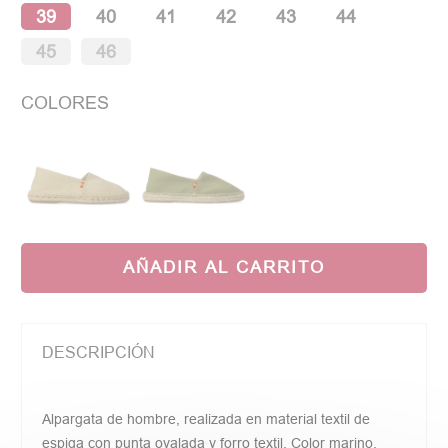
39
40
41
42
43
44
45
46
COLORES
AÑADIR AL CARRITO
DESCRIPCIÓN
Alpargata de hombre, realizada en material textil de
espiga con punta ovalada y forro textil. Color marino.