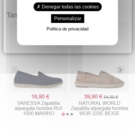
Denegar todas las cookies
También podría gustarte
Personalizar
Política de privacidad
16,90 €
39,90 €
54,90 €
VANESSA Zapatilla
NATURAL WORLD
alpargata hombre RUI
Zapatilla alpargata hombre
1000 MARINO
WOR 325E BEIGE