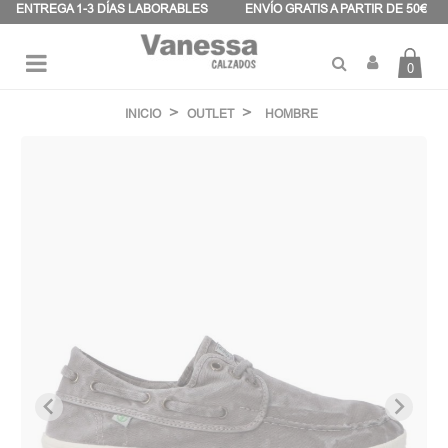
Panel de gestión de cookies
ENTREGA 1-3 DÍAS LABORABLES
ENVÍO GRATIS A PARTIR DE 50€
0
Navegación
☰
de
INICIO
OUTLET
HOMBRE
palanca