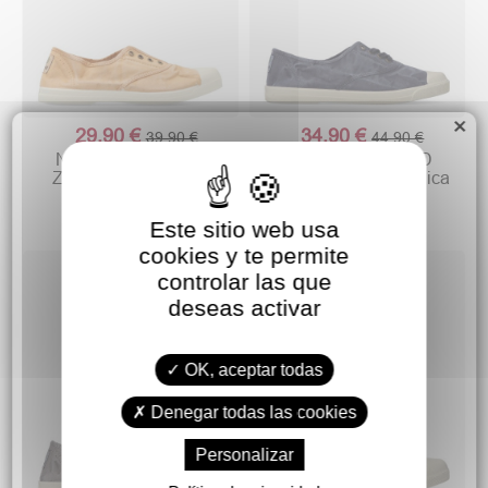
×
29,90 €
34,90 €
39,90 €
44,90 €
NATURAL WORLD
NATURAL WORLD
Zapatilla lona ingles
Zapatilla lona ecológica
elástico
hombre
Este sitio web usa
cookies y te permite
controlar las que
deseas activar
OK, aceptar todas
Denegar todas las cookies
Personalizar