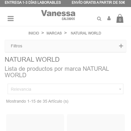
Panel de gestión de cookies
ENTREGA 1-3 DÍAS LABORABLES
ENVÍO GRATIS A PARTIR DE 50€
0
Navegación
☰
de
INICIO
MARCAS
NATURAL WORLD
palanca
Filtros
NATURAL WORLD
Lista de productos por marca NATURAL
WORLD

Relevancia
Mostrando 1-15 de 35 Artículo (s)