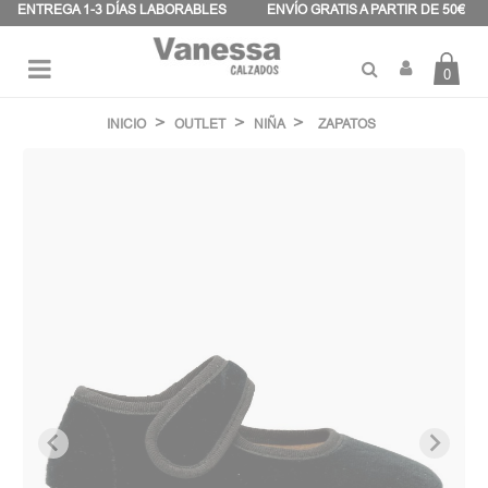
Panel de gestión de cookies
ENTREGA 1-3 DÍAS LABORABLES
ENVÍO GRATIS A PARTIR DE 50€
0
Navegación
☰
de
INICIO
OUTLET
NIÑA
ZAPATOS
palanca