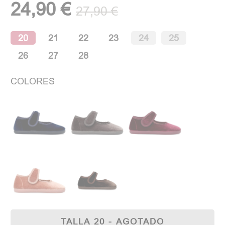
24,90 €
27,90 €
20
21
22
23
24
25
26
27
28
COLORES
TALLA 20 - AGOTADO