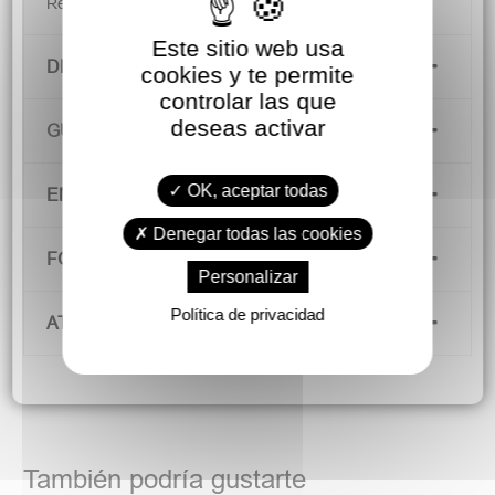
Respetan el desarrollo natural del pie.
Este sitio web usa
DETALLES DEL PRODUCTO
cookies y te permite
controlar las que
deseas activar
GUÍA DE TALLAS
OK, aceptar todas
ENVÍOS Y DEVOLUCIONES
Denegar todas las cookies
FORMAS DE PAGO
Personalizar
Política de privacidad
ATENCIÓN AL CLIENTE
También podría gustarte