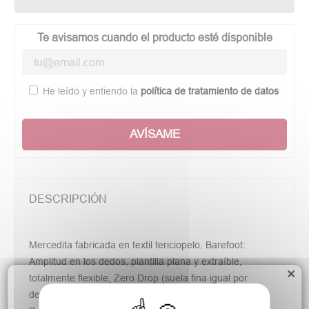
Te avisamos cuando el producto esté disponible
He leído y entiendo la
política de tratamiento de datos
AVÍSAME
DESCRIPCIÓN
Mercedita fabricada en textil tericiopelo. Barefoot:
Amplitud en los dedos, plantilla plana y extraíble,
×
totalmente flexible, Zero Drop (suela fina igual por
delante que por detrás) y suela antideslizante.