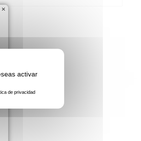
×
eseas activar
tica de privacidad