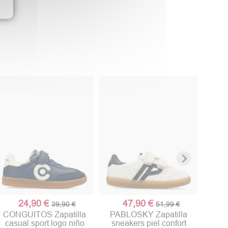
PAB
dep
24,90 €
47,90 €
39,90 €
51,99 €
CONGUITOS Zapatilla
PABLOSKY Zapatilla
casual sport logo niño
sneakers piel confort