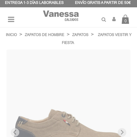
Panel de gestión de cookies
ENTREGA 1-3 DÍAS LABORABLES
ENVÍO GRATIS A PARTIR DE 50€
0
Navegación
☰
de
INICIO
ZAPATOS DE HOMBRE
ZAPATOS
ZAPATOS VESTIR Y
palanca
FIESTA