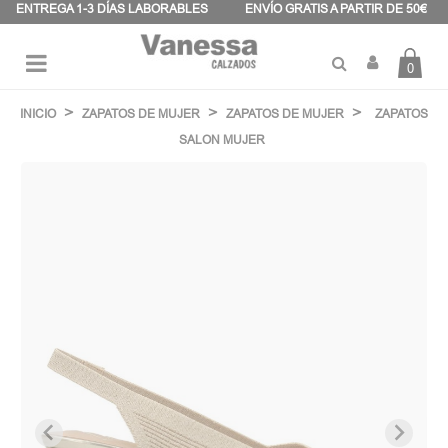
Panel de gestión de cookies
ENTREGA 1-3 DÍAS LABORABLES
ENVÍO GRATIS A PARTIR DE 50€
0
Navegación
☰
de
INICIO
ZAPATOS DE MUJER
ZAPATOS DE MUJER
ZAPATOS
palanca
SALON MUJER