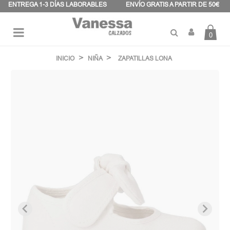
Panel de gestión de cookies
ENTREGA 1-3 DÍAS LABORABLES
ENVÍO GRATIS A PARTIR DE 50€
0
Navegación
☰
de
INICIO
NIÑA
ZAPATILLAS LONA
palanca