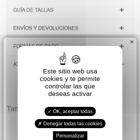
GUÍA DE TALLAS
ENVÍOS Y DEVOLUCIONES
×
FORMAS DE PAGO
ATENCIÓN AL CLIENTE
Este sitio web usa
cookies y te permite
controlar las que
deseas activar
También podría gustarte
OK, aceptar todas
Denegar todas las cookies
Personalizar