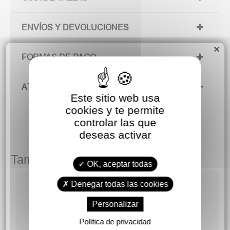
ENVÍOS Y DEVOLUCIONES
×
FORMAS DE PAGO
ATENCIÓN AL CLIENTE
Este sitio web usa
cookies y te permite
controlar las que
deseas activar
También podría gustarte
OK, aceptar todas
Denegar todas las cookies
Personalizar
d
Política de privacidad