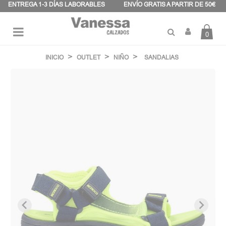
Panel de gestión de cookies
ENTREGA 1-3 DÍAS LABORABLES
ENVÍO GRATIS A PARTIR DE 50€
0
Navegación
☰
de
INICIO
OUTLET
NIÑO
SANDALIAS
palanca