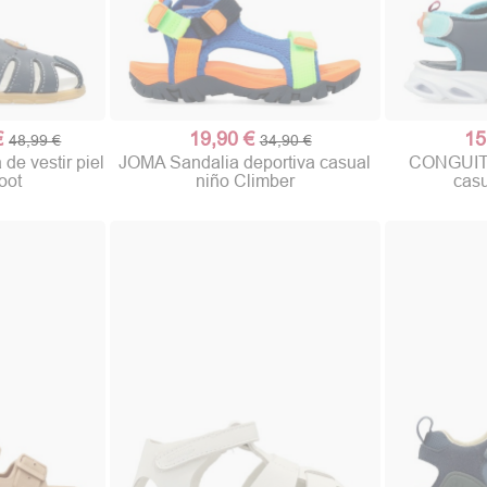
€
19,90 €
15
48,99 €
34,90 €
e vestir piel
JOMA Sandalia deportiva casual
CONGUITO
oot
niño Climber
casu