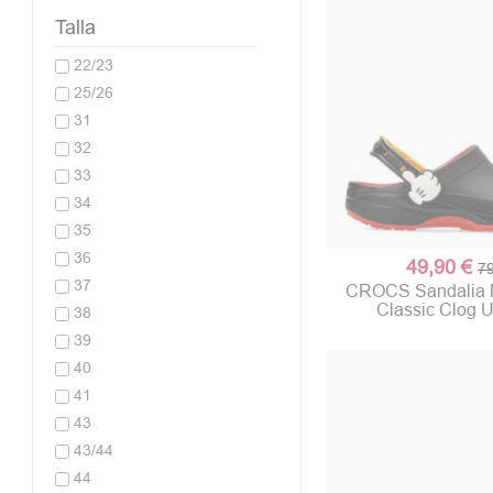
Talla
22/23
25/26
31
32
33
34
35
36
49,90 €
79
37
CROCS Sandalia 
Classic Clog 
38
39
40
41
43
43/44
44