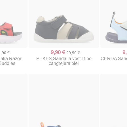
9,90 €
9
,90 €
20,90 €
lia Razor
PEKES Sandalia vestir tipo
CERDA Sanda
Buddies
cangrejera piel