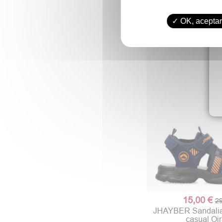
OK, aceptar
15,00 €
29
JHAYBER Sandalia
casual Oi