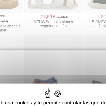
24,90 €
24
39,90 €
,90 €
MTNG Sandalia blanca
BIOMEC
respetuosa niño
califor
lia chancla
fort
eb usa cookies y te permite controlar las que d