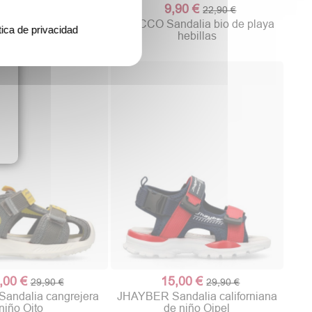
,90 €
9,90 €
24,95 €
22,90 €
Sandalia bio niño
CHICCO Sandalia bio de playa
tica de privacidad
ilao Slide
hebillas
,00 €
15,00 €
29,90 €
29,90 €
andalia cangrejera
JHAYBER Sandalia californiana
niño Oito
de niño Oipel