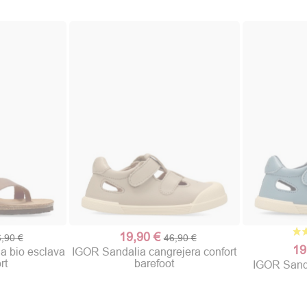
19,90 €
,90 €
46,90 €
(1 nota)
19
a bio esclava
IGOR Sandalia cangrejera confort
rt
barefoot
IGOR Sanda