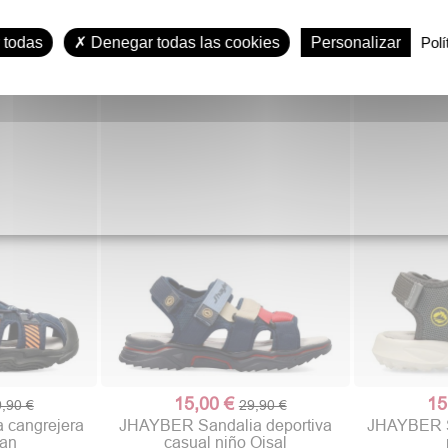
29,90 €
9
Desde
59,90 €
GEOX Sandalia luces Ciberdron
CARTAGO 
 todas
Denegar todas las cookies
Personalizar
Polí
Super Mario Bros
M
15,00 €
15
,90 €
29,90 €
 cangrejera
JHAYBER Sandalia deportiva
JHAYBER S
ran
casual niño Oisal