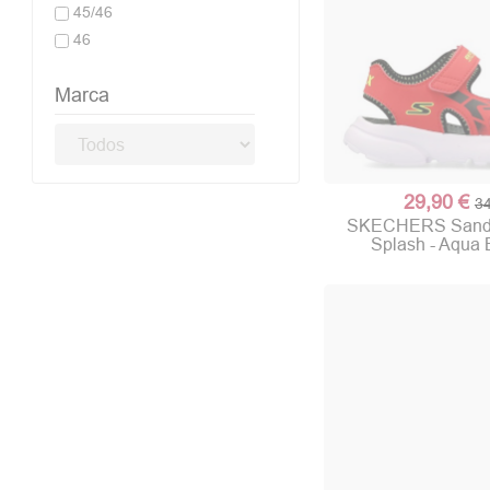
45/46
46
Marca
29,90 €
34
SKECHERS Sanda
Splash - Aqua 