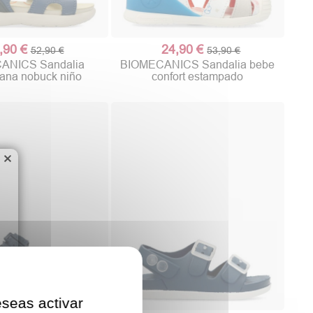
,90 €
24,90 €
52,90 €
53,90 €
ANICS Sandalia
BIOMECANICS Sandalia bebe
niana nobuck niño
confort estampado
×
eseas activar