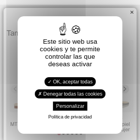
×
También podría gustarte
Este sitio web usa
cookies y te permite
controlar las que
I
deseas activar
OK, aceptar todas
Denegar todas las cookies
Personalizar
Política de privacidad
29,90 €
24,90 €
69,95 €
61,90 €
MTNG Sandalia plana piel
FLY FLOT Sandalia piel
tiras mujer Necane
cómoda ajustable mujer