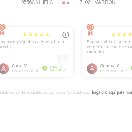
0556C3 HIELO
71061 MARRON
aprobado por la Sociedad de Opiniones Contrastadas,
haga clic aquí para most