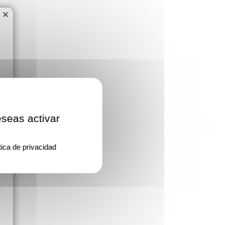
×
eseas activar
tica de privacidad