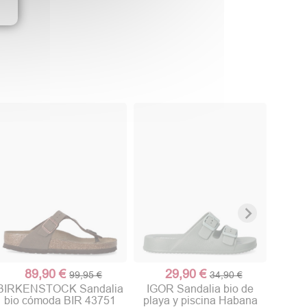
IGOR 
h
89,90 €
29,90 €
99,95 €
34,90 €
BIRKENSTOCK Sandalia
IGOR Sandalia bio de
bio cómoda BIR 43751
playa y piscina Habana