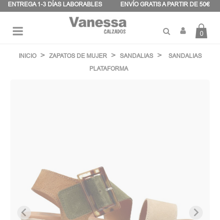
Panel de gestión de cookies
ENTREGA 1-3 DÍAS LABORABLES
ENVÍO GRATIS A PARTIR DE 50€
0
Navegación
☰
de
INICIO
ZAPATOS DE MUJER
SANDALIAS
SANDALIAS
palanca
PLATAFORMA