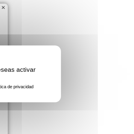
×
eseas activar
tica de privacidad