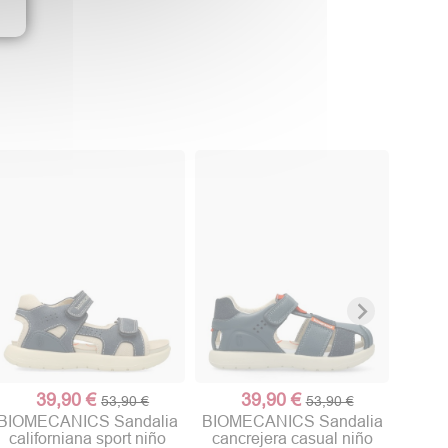
BIOM
ce
39,90 €
39,90 €
53,90 €
53,90 €
BIOMECANICS Sandalia
BIOMECANICS Sandalia
californiana sport niño
cancrejera casual niño