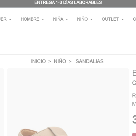
ENTREGA 1-3 DÍAS LABORABLES
JER
HOMBRE
NIÑA
NIÑO
OUTLET
C
INICIO
NIÑO
SANDALIAS
c
R
M