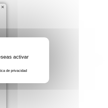
×
eseas activar
tica de privacidad