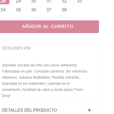
28
29
30
31
32
33
34
35
36
37
38
AÑADIR AL CARRITO
DESCRIPCIÓN
Sandalia cerrada de niño con cierre adherente.
Fabricadas en piel. Concepto barefoot: Sin refuerzos
interiores, máxima flexibilidad, Plantilla extraíble,
Suavidad en los materiales, Libertad en el
movimiento, facilidad de calce y suela plana "Cero
Drop".
DETALLES DEL PRODUCTO