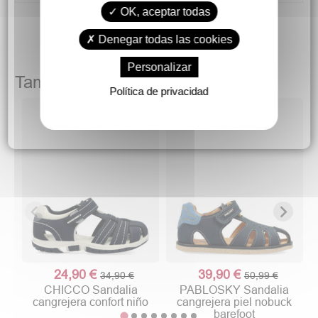
OK, aceptar todas
Denegar todas las cookies
Personalizar
También podría gustarte
Política de privacidad
24,90 €
39,90 €
34,90 €
50,99 €
CHICCO Sandalia
PABLOSKY Sandalia
cangrejera confort niño
cangrejera piel nobuck
barefoot