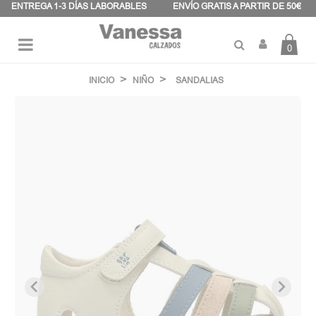
Panel de gestión de cookies
ENTREGA 1-3 DÍAS LABORABLES
ENVÍO GRATIS A PARTIR DE 50€
0
Navegación
☰
de
INICIO
NIÑO
SANDALIAS
palanca