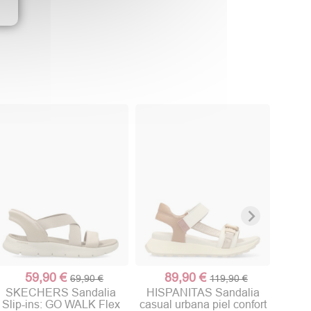
FL
confor
59,90 €
89,90 €
69,90 €
119,90 €
SKECHERS Sandalia
HISPANITAS Sandalia
Slip-ins: GO WALK Flex
casual urbana piel confort