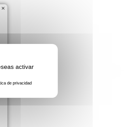
×
eseas activar
tica de privacidad